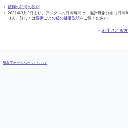
値欄の記号の説明
2021年3月2日より、アメダスの日照時間は「推計気象分布（日
せん。詳しくは
要素ごとの値の補足説明
をご覧ください。
利用される方
気象庁ホームページについて