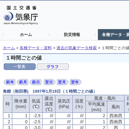
ホーム
防災情報
各種データ・
ホーム
>
各種データ・資料
>
過去の気象データ検索
>
１時間ごとの
１時間ごとの値
角館（秋田県) 1997年1月19日（１時間ごとの値）
風速・風向
露点
降水量
気温
蒸気圧
湿度
時
温度
平均風速
(mm)
(℃)
(hPa)
(％)
風向
(℃)
(m/s)
1
1
-2.9
///
///
///
2
西南西
2
0
-2.5
///
///
///
1
西南西
3
0
-3.0
///
///
///
2
西