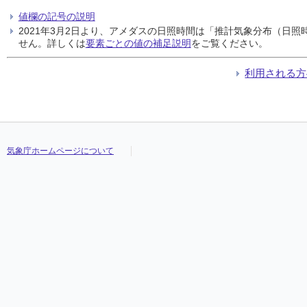
値欄の記号の説明
2021年3月2日より、アメダスの日照時間は「推計気象分布（日
せん。詳しくは
要素ごとの値の補足説明
をご覧ください。
利用される方
気象庁ホームページについて