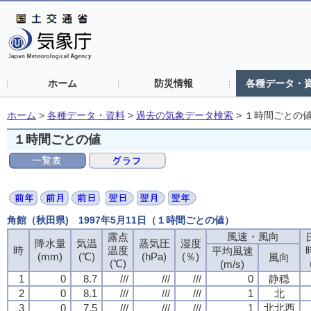
ホーム
防災情報
各種データ・
ホーム
>
各種データ・資料
>
過去の気象データ検索
>
１時間ごとの
１時間ごとの値
角館（秋田県) 1997年5月11日（１時間ごとの値）
風速・風向
露点
降水量
気温
蒸気圧
湿度
時
温度
平均風速
(mm)
(℃)
(hPa)
(％)
風向
(℃)
(m/s)
1
0
8.7
///
///
///
0
静穏
2
0
8.1
///
///
///
1
北
3
0
7.5
///
///
///
1
北北西