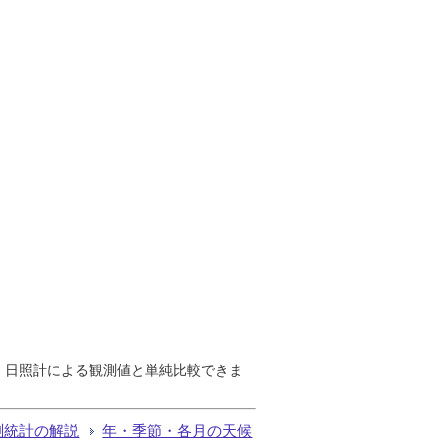
で、日照計による観測値と単純比較できま
測統計の解説
年・季節・各月の天候