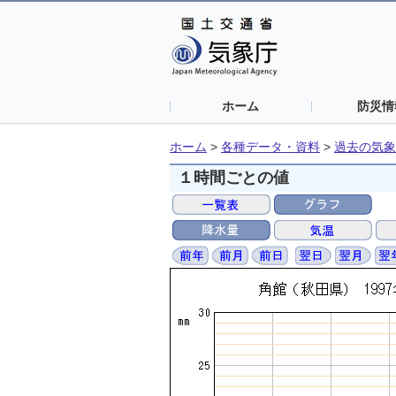
ホーム
防災情
ホーム
>
各種データ・資料
>
過去の気象
１時間ごとの値