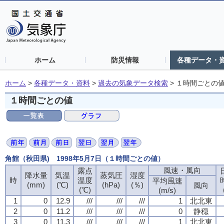
ホーム
防災情報
各種データ・
ホーム
>
各種データ・資料
>
過去の気象データ検索
>
１時間ごとの
１時間ごとの値
角館（秋田県) 1998年5月7日（１時間ごとの値）
風速・風向
露点
降水量
気温
蒸気圧
湿度
時
温度
平均風速
(mm)
(℃)
(hPa)
(％)
風向
(℃)
(m/s)
1
0
12.9
///
///
///
1
北北東
2
0
11.2
///
///
///
0
静穏
3
0
11.3
///
///
///
1
北北東