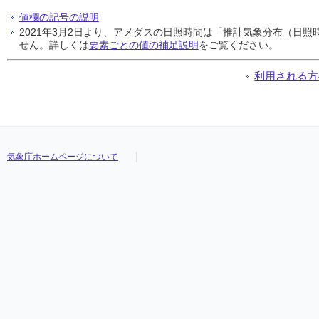
値欄の記号の説明
2021年3月2日より、アメダスの日照時間は「推計気象分布（日
せん。詳しくは
要素ごとの値の補足説明
をご覧ください。
利用される方
気象庁ホームページについて