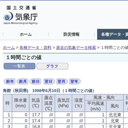
ホーム
防災情報
各種データ・
ホーム
>
各種データ・資料
>
過去の気象データ検索
>
１時間ごとの
１時間ごとの値
角館（秋田県) 1998年6月10日（１時間ごとの値）
風速・風向
露点
降水量
気温
蒸気圧
湿度
時
温度
平均風速
(mm)
(℃)
(hPa)
(％)
風向
(℃)
(m/s)
1
0
17.7
///
///
///
1
北北東
2
0
17.4
///
///
///
1
北東
3
0
16.8
///
///
///
1
北北東