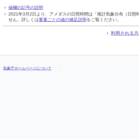
値欄の記号の説明
2021年3月2日より、アメダスの日照時間は「推計気象分布（日
せん。詳しくは
要素ごとの値の補足説明
をご覧ください。
利用される方
気象庁ホームページについて