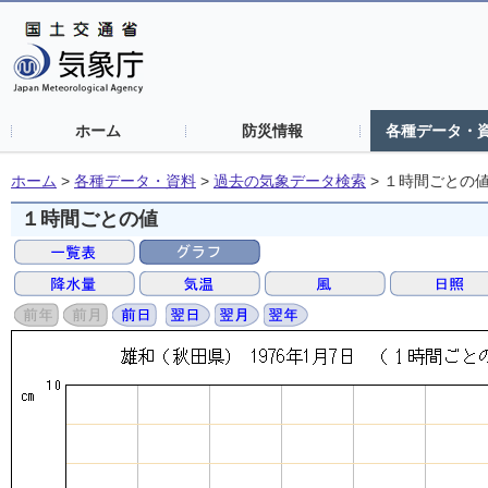
ホーム
防災情報
各種データ・
ホーム
>
各種データ・資料
>
過去の気象データ検索
>
１時間ごとの
１時間ごとの値