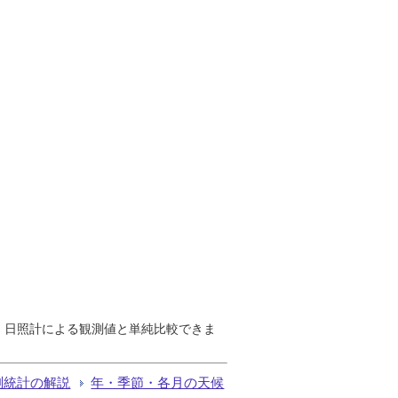
で、日照計による観測値と単純比較できま
測統計の解説
年・季節・各月の天候