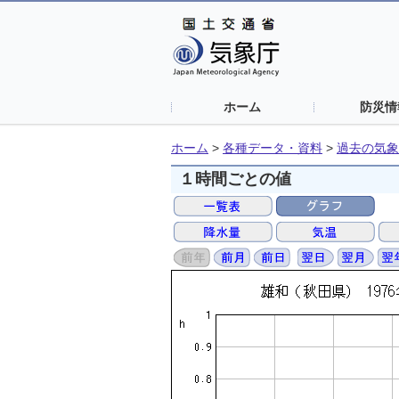
ホーム
防災情
ホーム
>
各種データ・資料
>
過去の気象
１時間ごとの値