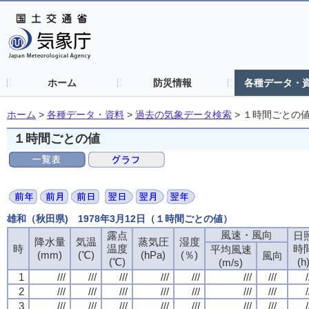
ホーム
防災情報
各種データ・
ホーム
>
各種データ・資料
>
過去の気象データ検索
>
１時間ごとの
１時間ごとの値
雄和（秋田県) 1978年3月12日（１時間ごとの値）
風速・風向
露点
日
降水量
気温
蒸気圧
湿度
時
温度
時
平均風速
(mm)
(℃)
(hPa)
(％)
風向
(℃)
(h
(m/s)
1
///
///
///
///
///
///
///
/
2
///
///
///
///
///
///
///
/
3
///
///
///
///
///
///
///
/