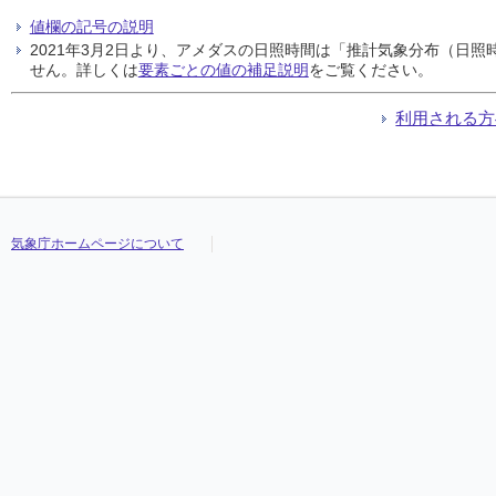
値欄の記号の説明
2021年3月2日より、アメダスの日照時間は「推計気象分布（日
せん。詳しくは
要素ごとの値の補足説明
をご覧ください。
利用される方
気象庁ホームページについて