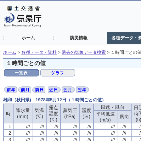
ホーム
防災情報
各種データ・
ホーム
>
各種データ・資料
>
過去の気象データ検索
>
１時間ごとの
１時間ごとの値
雄和（秋田県) 1978年5月12日（１時間ごとの値）
風速・風向
露点
日
降水量
気温
蒸気圧
湿度
時
温度
時
平均風速
(mm)
(℃)
(hPa)
(％)
風向
(℃)
(h
(m/s)
1
///
///
///
///
///
///
///
/
2
///
///
///
///
///
///
///
/
3
///
///
///
///
///
///
///
/