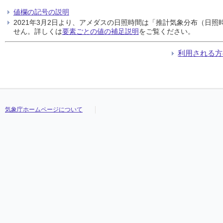
値欄の記号の説明
2021年3月2日より、アメダスの日照時間は「推計気象分布（日
せん。詳しくは
要素ごとの値の補足説明
をご覧ください。
利用される方
気象庁ホームページについて