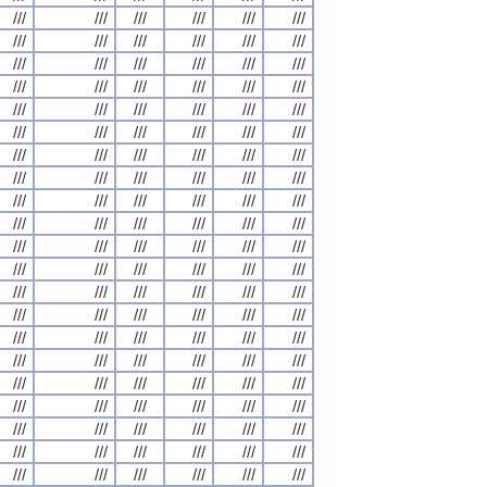
///
///
///
///
///
///
///
///
///
///
///
///
///
///
///
///
///
///
///
///
///
///
///
///
///
///
///
///
///
///
///
///
///
///
///
///
///
///
///
///
///
///
///
///
///
///
///
///
///
///
///
///
///
///
///
///
///
///
///
///
///
///
///
///
///
///
///
///
///
///
///
///
///
///
///
///
///
///
///
///
///
///
///
///
///
///
///
///
///
///
///
///
///
///
///
///
///
///
///
///
///
///
///
///
///
///
///
///
///
///
///
///
///
///
///
///
///
///
///
///
///
///
///
///
///
///