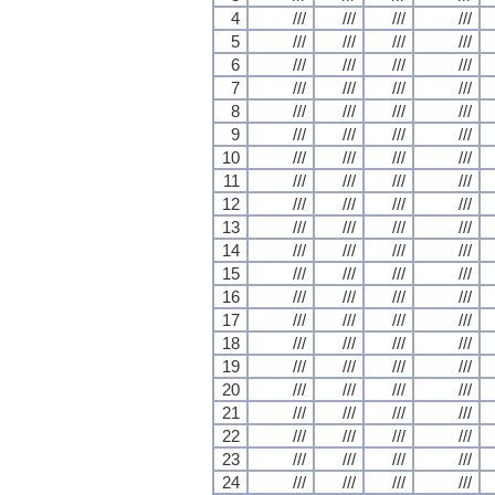
4
///
///
///
///
5
///
///
///
///
6
///
///
///
///
7
///
///
///
///
8
///
///
///
///
9
///
///
///
///
10
///
///
///
///
11
///
///
///
///
12
///
///
///
///
13
///
///
///
///
14
///
///
///
///
15
///
///
///
///
16
///
///
///
///
17
///
///
///
///
18
///
///
///
///
19
///
///
///
///
20
///
///
///
///
21
///
///
///
///
22
///
///
///
///
23
///
///
///
///
24
///
///
///
///