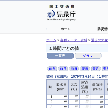
ホーム
防災情
ホーム
>
各種データ・資料
>
過去の気象
１時間ごとの値
雄和（秋田県) 1979年3月24日（１時
露点
降水量
気温
蒸気圧
時
温度
(mm)
(℃)
(hPa)
(℃)
1
///
///
///
///
2
///
///
///
///
3
///
///
///
///