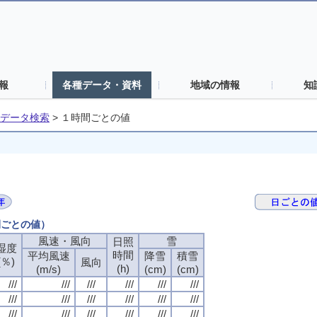
報
各種データ・資料
地域の情報
知
データ検索
>
１時間ごとの値
間ごとの値）
風速・風向
雪
日照
湿度
時間
平均風速
降雪
積雪
(％)
風向
(h)
(m/s)
(cm)
(cm)
///
///
///
///
///
///
///
///
///
///
///
///
///
///
///
///
///
///