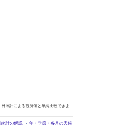
で、日照計による観測値と単純比較できま
測統計の解説
年・季節・各月の天候