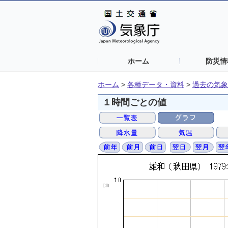
ホーム
防災情
ホーム
>
各種データ・資料
>
過去の気象
１時間ごとの値