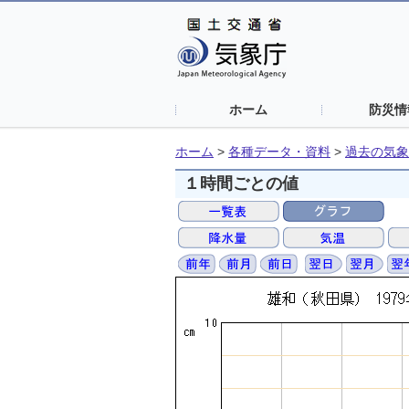
ホーム
防災情
ホーム
>
各種データ・資料
>
過去の気象
１時間ごとの値