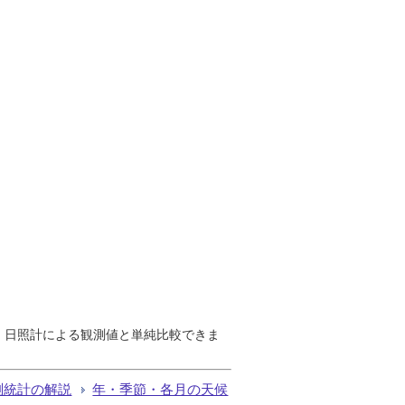
で、日照計による観測値と単純比較できま
測統計の解説
年・季節・各月の天候