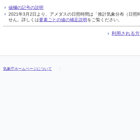
値欄の記号の説明
2021年3月2日より、アメダスの日照時間は「推計気象分布（日
せん。詳しくは
要素ごとの値の補足説明
をご覧ください。
利用される方
気象庁ホームページについて