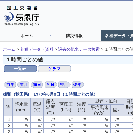
ホーム
防災情報
各種データ・
ホーム
>
各種データ・資料
>
過去の気象データ検索
>
１時間ごとの
１時間ごとの値
雄和（秋田県) 1979年6月6日（１時間ごとの値）
風速・風向
露点
日
降水量
気温
蒸気圧
湿度
時
温度
時
平均風速
(mm)
(℃)
(hPa)
(％)
風向
(℃)
(h
(m/s)
1
///
///
///
///
///
///
///
/
2
///
///
///
///
///
///
///
/
3
///
///
///
///
///
///
///
/