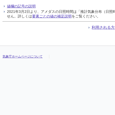
値欄の記号の説明
2021年3月2日より、アメダスの日照時間は「推計気象分布（日
せん。詳しくは
要素ごとの値の補足説明
をご覧ください。
利用される方
気象庁ホームページについて