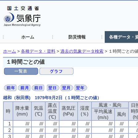
ホーム
防災情報
各種データ・
ホーム
>
各種データ・資料
>
過去の気象データ検索
>
１時間ごとの
１時間ごとの値
雄和（秋田県) 1979年9月2日（１時間ごとの値）
風速・風向
露点
日
降水量
気温
蒸気圧
湿度
時
温度
時
平均風速
(mm)
(℃)
(hPa)
(％)
風向
(℃)
(h
(m/s)
1
///
///
///
///
///
///
///
/
2
///
///
///
///
///
///
///
/
3
///
///
///
///
///
///
///
/