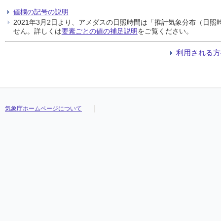
値欄の記号の説明
2021年3月2日より、アメダスの日照時間は「推計気象分布（日
せん。詳しくは
要素ごとの値の補足説明
をご覧ください。
利用される方
気象庁ホームページについて