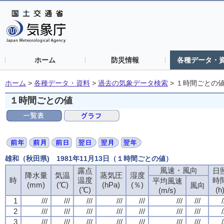
ホーム
防災情報
各種データ・
ホーム
>
各種データ・資料
>
過去の気象データ検索
>
１時間ごとの
１時間ごとの値
雄和（秋田県) 1981年11月13日（１時間ごとの値）
風速・風向
露点
日
降水量
気温
蒸気圧
湿度
時
温度
時
平均風速
(mm)
(℃)
(hPa)
(％)
風向
(℃)
(h
(m/s)
1
///
///
///
///
///
///
///
/
2
///
///
///
///
///
///
///
/
3
///
///
///
///
///
///
///
/