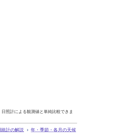
で、日照計による観測値と単純比較できま
測統計の解説
年・季節・各月の天候