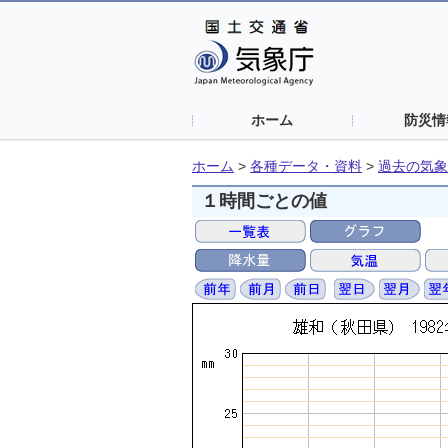
ホーム
防災情
ホーム
>
各種データ・資料
>
過去の気象
１時間ごとの値