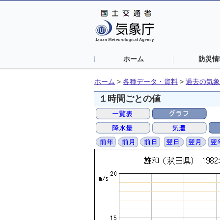
ホーム
防災情
ホーム
>
各種データ・資料
>
過去の気象
１時間ごとの値