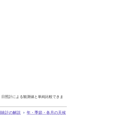
で、日照計による観測値と単純比較できま
測統計の解説
年・季節・各月の天候