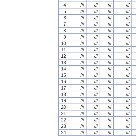
4
///
///
///
///
5
///
///
///
///
6
///
///
///
///
7
///
///
///
///
8
///
///
///
///
9
///
///
///
///
10
///
///
///
///
11
///
///
///
///
12
///
///
///
///
13
///
///
///
///
14
///
///
///
///
15
///
///
///
///
16
///
///
///
///
17
///
///
///
///
18
///
///
///
///
19
///
///
///
///
20
///
///
///
///
21
///
///
///
///
22
///
///
///
///
23
///
///
///
///
24
///
///
///
///