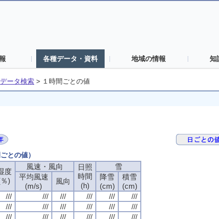
報
各種データ・資料
地域の情報
知
データ検索
>
１時間ごとの値
間ごとの値）
風速・風向
雪
日照
湿度
時間
平均風速
降雪
積雪
(％)
風向
(h)
(m/s)
(cm)
(cm)
///
///
///
///
///
///
///
///
///
///
///
///
///
///
///
///
///
///