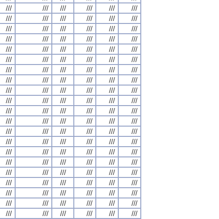
///
///
///
///
///
///
///
///
///
///
///
///
///
///
///
///
///
///
///
///
///
///
///
///
///
///
///
///
///
///
///
///
///
///
///
///
///
///
///
///
///
///
///
///
///
///
///
///
///
///
///
///
///
///
///
///
///
///
///
///
///
///
///
///
///
///
///
///
///
///
///
///
///
///
///
///
///
///
///
///
///
///
///
///
///
///
///
///
///
///
///
///
///
///
///
///
///
///
///
///
///
///
///
///
///
///
///
///
///
///
///
///
///
///
///
///
///
///
///
///
///
///
///
///
///
///