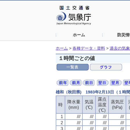
ホーム
防災情
ホーム
>
各種データ・資料
>
過去の気象
１時間ごとの値
雄和（秋田県) 1983年2月13日（１時
露点
降水量
気温
蒸気圧
時
温度
(mm)
(℃)
(hPa)
(℃)
1
///
///
///
///
2
///
///
///
///
3
///
///
///
///