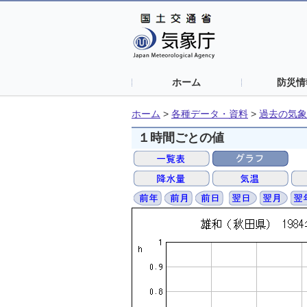
ホーム
防災情
ホーム
>
各種データ・資料
>
過去の気象
１時間ごとの値