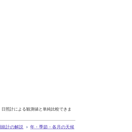
で、日照計による観測値と単純比較できま
測統計の解説
年・季節・各月の天候