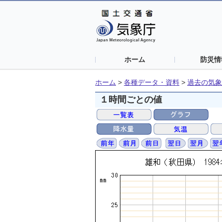
ホーム
防災情
ホーム
>
各種データ・資料
>
過去の気象
１時間ごとの値