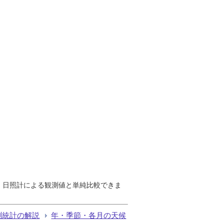
で、日照計による観測値と単純比較できま
測統計の解説
年・季節・各月の天候