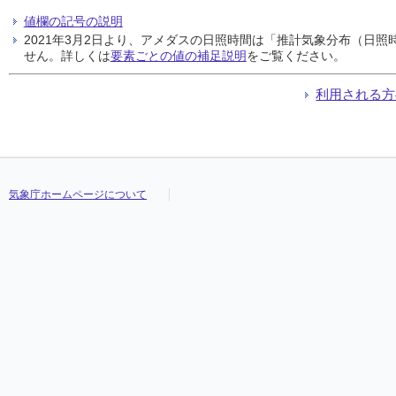
値欄の記号の説明
2021年3月2日より、アメダスの日照時間は「推計気象分布（日
せん。詳しくは
要素ごとの値の補足説明
をご覧ください。
利用される方
気象庁ホームページについて