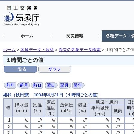
ホーム
防災情報
各種データ・
ホーム
>
各種データ・資料
>
過去の気象データ検索
>
１時間ごとの
１時間ごとの値
雄和（秋田県) 1984年4月21日（１時間ごとの値）
風速・風向
露点
日
降水量
気温
蒸気圧
湿度
時
温度
時
平均風速
(mm)
(℃)
(hPa)
(％)
風向
(℃)
(h
(m/s)
1
///
///
///
///
///
///
///
/
2
///
///
///
///
///
///
///
/
3
///
///
///
///
///
///
///
/