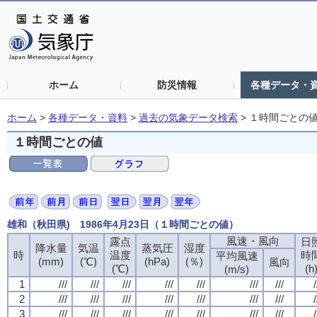
ホーム
防災情報
各種データ・
ホーム
>
各種データ・資料
>
過去の気象データ検索
>
１時間ごとの
１時間ごとの値
雄和（秋田県) 1986年4月23日（１時間ごとの値）
風速・風向
露点
日
降水量
気温
蒸気圧
湿度
時
温度
時
平均風速
(mm)
(℃)
(hPa)
(％)
風向
(℃)
(h
(m/s)
1
///
///
///
///
///
///
///
/
2
///
///
///
///
///
///
///
/
3
///
///
///
///
///
///
///
/