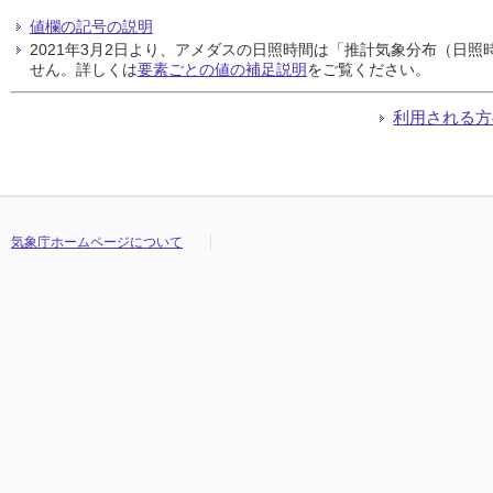
値欄の記号の説明
2021年3月2日より、アメダスの日照時間は「推計気象分布（日
せん。詳しくは
要素ごとの値の補足説明
をご覧ください。
利用される方
気象庁ホームページについて