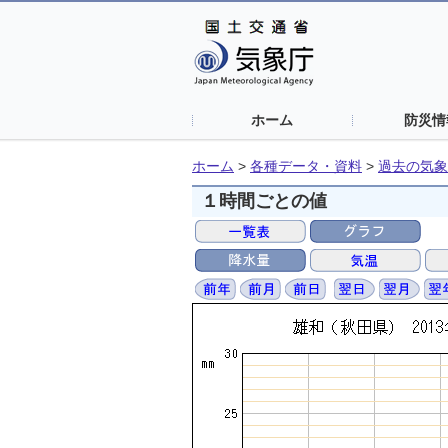
ホーム
防災情
ホーム
>
各種データ・資料
>
過去の気象
１時間ごとの値