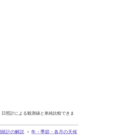
で、日照計による観測値と単純比較できま
測統計の解説
年・季節・各月の天候