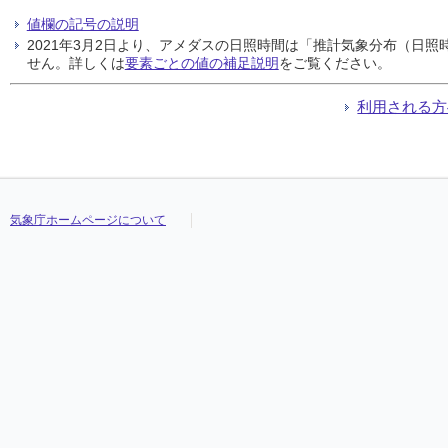
値欄の記号の説明
2021年3月2日より、アメダスの日照時間は「推計気象分布（日
せん。詳しくは
要素ごとの値の補足説明
をご覧ください。
利用される方
気象庁ホームページについて