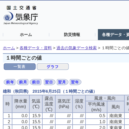
ホーム
防災情報
各種データ・
ホーム
>
各種データ・資料
>
過去の気象データ検索
>
１時間ごとの
１時間ごとの値
雄和（秋田県) 2015年6月25日（１時間ごとの値）
風速・風向
露点
降水量
気温
蒸気圧
湿度
時
温度
平均風速
(mm)
(℃)
(hPa)
(％)
風向
(℃)
(m/s)
1
0.0
15.9
///
///
///
0.5
南南東
2
0.0
15.5
///
///
///
1.0
南南東
3
0.0
15.9
///
///
///
2.0
東南東