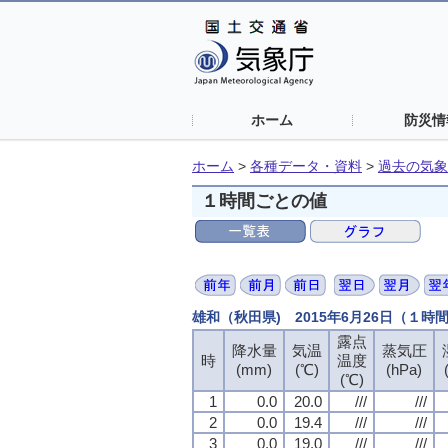
ホーム
防災情
ホーム
>
各種データ・資料
>
過去の気象
１時間ごとの値
雄和（秋田県) 2015年6月26日（１時
露点
露点
露点
露点
降水量
降水量
降水量
降水量
気温
気温
気温
気温
蒸気圧
蒸気圧
蒸気圧
蒸気圧
時
時
時
時
温度
温度
温度
温度
(mm)
(mm)
(mm)
(mm)
(℃)
(℃)
(℃)
(℃)
(hPa)
(hPa)
(hPa)
(hPa)
(℃)
(℃)
(℃)
(℃)
1
1
1
1
0.0
0.0
0.0
0.0
20.0
20.0
20.0
20.0
///
///
///
///
///
///
///
///
2
2
2
2
0.0
0.0
0.0
0.0
19.4
19.4
19.4
19.4
///
///
///
///
///
///
///
///
3
3
3
3
0.0
0.0
0.0
0.0
19.0
19.0
19.0
19.0
///
///
///
///
///
///
///
///