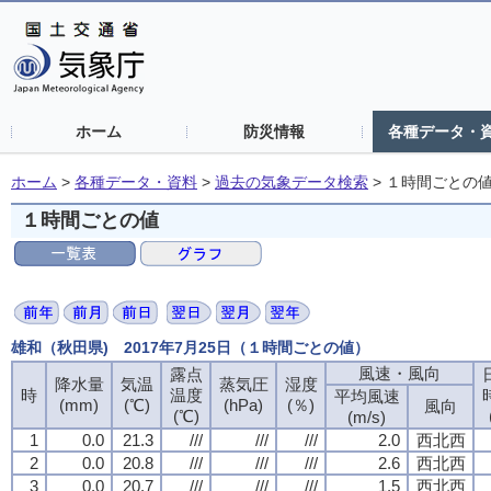
ホーム
防災情報
各種データ・
ホーム
>
各種データ・資料
>
過去の気象データ検索
>
１時間ごとの
１時間ごとの値
雄和（秋田県) 2017年7月25日（１時間ごとの値）
風速・風向
風速・風向
風速・風向
風速・風向
露点
露点
露点
露点
降水量
降水量
降水量
降水量
気温
気温
気温
気温
蒸気圧
蒸気圧
蒸気圧
蒸気圧
湿度
湿度
湿度
湿度
時
時
時
時
温度
温度
温度
温度
平均風速
平均風速
平均風速
平均風速
(mm)
(mm)
(mm)
(mm)
(℃)
(℃)
(℃)
(℃)
(hPa)
(hPa)
(hPa)
(hPa)
(％)
(％)
(％)
(％)
風向
風向
風向
風向
(℃)
(℃)
(℃)
(℃)
(m/s)
(m/s)
(m/s)
(m/s)
1
1
1
1
0.0
0.0
0.0
0.0
21.3
21.3
21.3
21.3
///
///
///
///
///
///
///
///
///
///
///
///
2.0
2.0
2.0
2.0
西北西
西北西
西北西
西北西
2
2
2
2
0.0
0.0
0.0
0.0
20.8
20.8
20.8
20.8
///
///
///
///
///
///
///
///
///
///
///
///
2.6
2.6
2.6
2.6
西北西
西北西
西北西
西北西
3
3
3
3
0.0
0.0
0.0
0.0
20.7
20.7
20.7
20.7
///
///
///
///
///
///
///
///
///
///
///
///
1.5
1.5
1.5
1.5
西北西
西北西
西北西
西北西