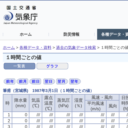
ホーム
防災情報
各種データ・
ホーム
>
各種データ・資料
>
過去の気象データ検索
>
１時間ごとの
１時間ごとの値
筆甫（宮城県) 1987年3月1日（１時間ごとの値）
風速・風向
露点
日
降水量
気温
蒸気圧
湿度
時
温度
時
平均風速
(mm)
(℃)
(hPa)
(％)
風向
(℃)
(h
(m/s)
1
0
///
///
///
///
///
///
/
2
0
///
///
///
///
///
///
/
3
0
///
///
///
///
///
///
/