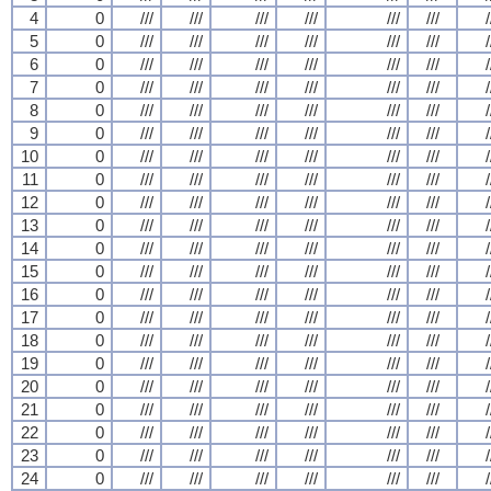
4
0
///
///
///
///
///
///
/
5
0
///
///
///
///
///
///
/
6
0
///
///
///
///
///
///
/
7
0
///
///
///
///
///
///
/
8
0
///
///
///
///
///
///
/
9
0
///
///
///
///
///
///
/
10
0
///
///
///
///
///
///
/
11
0
///
///
///
///
///
///
/
12
0
///
///
///
///
///
///
/
13
0
///
///
///
///
///
///
/
14
0
///
///
///
///
///
///
/
15
0
///
///
///
///
///
///
/
16
0
///
///
///
///
///
///
/
17
0
///
///
///
///
///
///
/
18
0
///
///
///
///
///
///
/
19
0
///
///
///
///
///
///
/
20
0
///
///
///
///
///
///
/
21
0
///
///
///
///
///
///
/
22
0
///
///
///
///
///
///
/
23
0
///
///
///
///
///
///
/
24
0
///
///
///
///
///
///
/