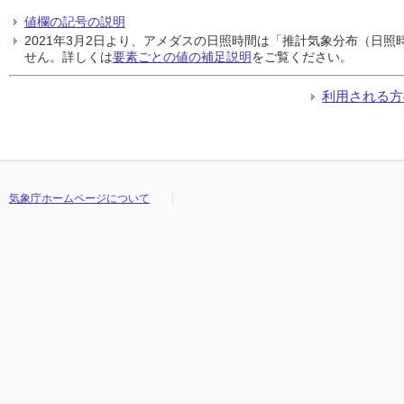
値欄の記号の説明
2021年3月2日より、アメダスの日照時間は「推計気象分布（日
せん。詳しくは
要素ごとの値の補足説明
をご覧ください。
利用される方
気象庁ホームページについて