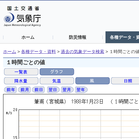
ホーム
防災情報
各種データ・
ホーム
>
各種データ・資料
>
過去の気象データ検索
>
１時間ごとの
１時間ごとの値