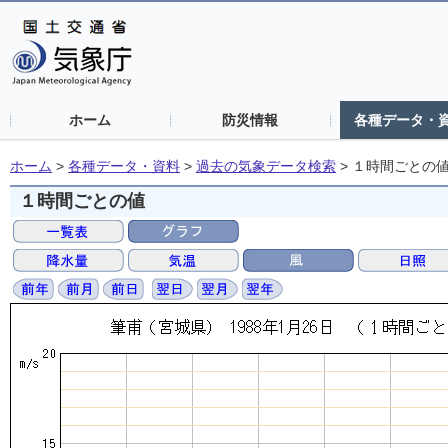
ホーム
防災情報
各種データ・
ホーム
>
各種データ・資料
>
過去の気象データ検索
>
１時間ごとの
１時間ごとの値