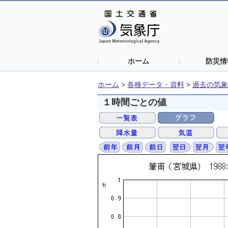
ホーム
防災情
ホーム
>
各種データ・資料
>
過去の気象
１時間ごとの値