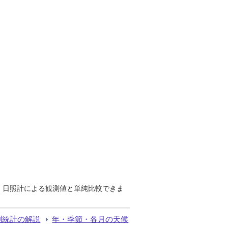
で、日照計による観測値と単純比較できま
測統計の解説
年・季節・各月の天候