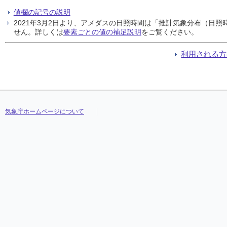
値欄の記号の説明
2021年3月2日より、アメダスの日照時間は「推計気象分布（日
せん。詳しくは
要素ごとの値の補足説明
をご覧ください。
利用される方
気象庁ホームページについて