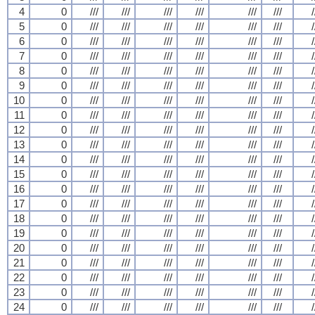
4
0
///
///
///
///
///
///
/
5
0
///
///
///
///
///
///
/
6
0
///
///
///
///
///
///
/
7
0
///
///
///
///
///
///
/
8
0
///
///
///
///
///
///
/
9
0
///
///
///
///
///
///
/
10
0
///
///
///
///
///
///
/
11
0
///
///
///
///
///
///
/
12
0
///
///
///
///
///
///
/
13
0
///
///
///
///
///
///
/
14
0
///
///
///
///
///
///
/
15
0
///
///
///
///
///
///
/
16
0
///
///
///
///
///
///
/
17
0
///
///
///
///
///
///
/
18
0
///
///
///
///
///
///
/
19
0
///
///
///
///
///
///
/
20
0
///
///
///
///
///
///
/
21
0
///
///
///
///
///
///
/
22
0
///
///
///
///
///
///
/
23
0
///
///
///
///
///
///
/
24
0
///
///
///
///
///
///
/