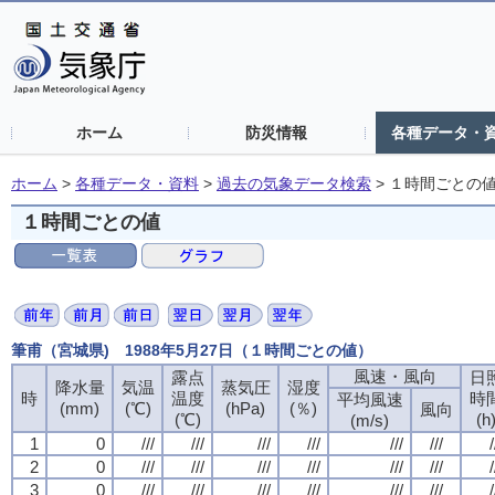
ホーム
防災情報
各種データ・
ホーム
>
各種データ・資料
>
過去の気象データ検索
>
１時間ごとの
１時間ごとの値
筆甫（宮城県) 1988年5月27日（１時間ごとの値）
風速・風向
露点
日
降水量
気温
蒸気圧
湿度
時
温度
時
平均風速
(mm)
(℃)
(hPa)
(％)
風向
(℃)
(h
(m/s)
1
0
///
///
///
///
///
///
/
2
0
///
///
///
///
///
///
/
3
0
///
///
///
///
///
///
/