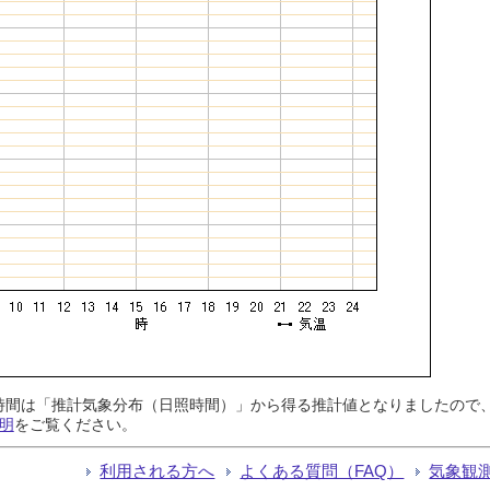
日照時間は「推計気象分布（日照時間）」から得る推計値となりましたの
明
をご覧ください。
利用される方へ
よくある質問（FAQ）
気象観