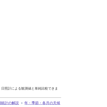
で、日照計による観測値と単純比較できま
測統計の解説
年・季節・各月の天候