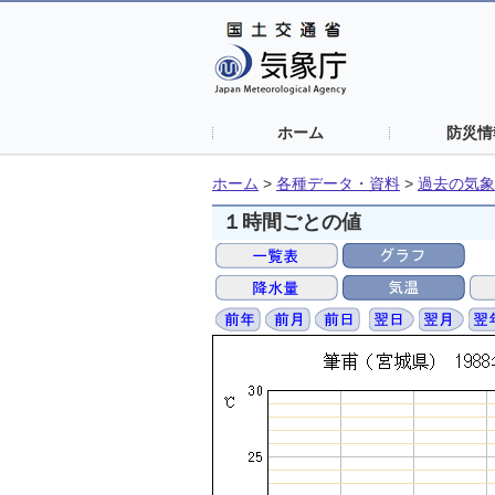
ホーム
防災情
ホーム
>
各種データ・資料
>
過去の気象
１時間ごとの値