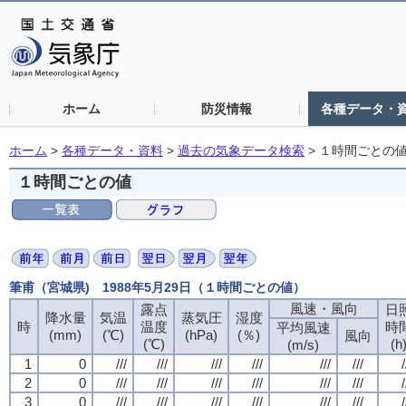
ホーム
防災情報
各種データ・
ホーム
>
各種データ・資料
>
過去の気象データ検索
>
１時間ごとの
１時間ごとの値
筆甫（宮城県) 1988年5月29日（１時間ごとの値）
風速・風向
露点
日
降水量
気温
蒸気圧
湿度
時
温度
時
平均風速
(mm)
(℃)
(hPa)
(％)
風向
(℃)
(h
(m/s)
1
0
///
///
///
///
///
///
/
2
0
///
///
///
///
///
///
/
3
0
///
///
///
///
///
///
/