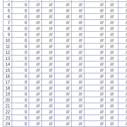
4
0
///
///
///
///
///
///
/
5
0
///
///
///
///
///
///
/
6
0
///
///
///
///
///
///
/
7
0
///
///
///
///
///
///
/
8
0
///
///
///
///
///
///
/
9
0
///
///
///
///
///
///
/
10
0
///
///
///
///
///
///
/
11
0
///
///
///
///
///
///
/
12
0
///
///
///
///
///
///
/
13
0
///
///
///
///
///
///
/
14
0
///
///
///
///
///
///
/
15
0
///
///
///
///
///
///
/
16
0
///
///
///
///
///
///
/
17
0
///
///
///
///
///
///
/
18
0
///
///
///
///
///
///
/
19
0
///
///
///
///
///
///
/
20
0
///
///
///
///
///
///
/
21
0
///
///
///
///
///
///
/
22
0
///
///
///
///
///
///
/
23
0
///
///
///
///
///
///
/
24
0
///
///
///
///
///
///
/