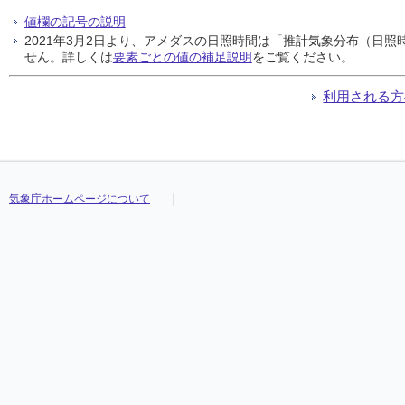
値欄の記号の説明
2021年3月2日より、アメダスの日照時間は「推計気象分布（日
せん。詳しくは
要素ごとの値の補足説明
をご覧ください。
利用される方
気象庁ホームページについて