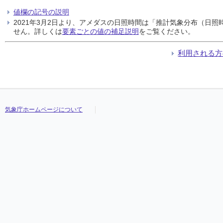
値欄の記号の説明
2021年3月2日より、アメダスの日照時間は「推計気象分布（日
せん。詳しくは
要素ごとの値の補足説明
をご覧ください。
利用される方
気象庁ホームページについて