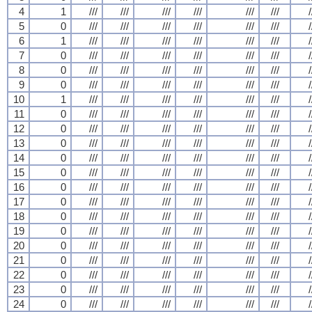
4
1
///
///
///
///
///
///
/
5
0
///
///
///
///
///
///
/
6
1
///
///
///
///
///
///
/
7
0
///
///
///
///
///
///
/
8
0
///
///
///
///
///
///
/
9
0
///
///
///
///
///
///
/
10
1
///
///
///
///
///
///
/
11
0
///
///
///
///
///
///
/
12
0
///
///
///
///
///
///
/
13
0
///
///
///
///
///
///
/
14
0
///
///
///
///
///
///
/
15
0
///
///
///
///
///
///
/
16
0
///
///
///
///
///
///
/
17
0
///
///
///
///
///
///
/
18
0
///
///
///
///
///
///
/
19
0
///
///
///
///
///
///
/
20
0
///
///
///
///
///
///
/
21
0
///
///
///
///
///
///
/
22
0
///
///
///
///
///
///
/
23
0
///
///
///
///
///
///
/
24
0
///
///
///
///
///
///
/