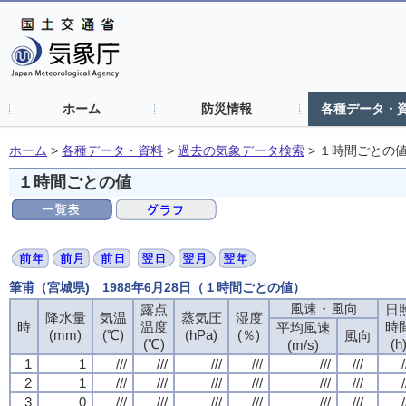
ホーム
防災情報
各種データ・
ホーム
>
各種データ・資料
>
過去の気象データ検索
>
１時間ごとの
１時間ごとの値
筆甫（宮城県) 1988年6月28日（１時間ごとの値）
風速・風向
露点
日
降水量
気温
蒸気圧
湿度
時
温度
時
平均風速
(mm)
(℃)
(hPa)
(％)
風向
(℃)
(h
(m/s)
1
1
///
///
///
///
///
///
/
2
1
///
///
///
///
///
///
/
3
0
///
///
///
///
///
///
/