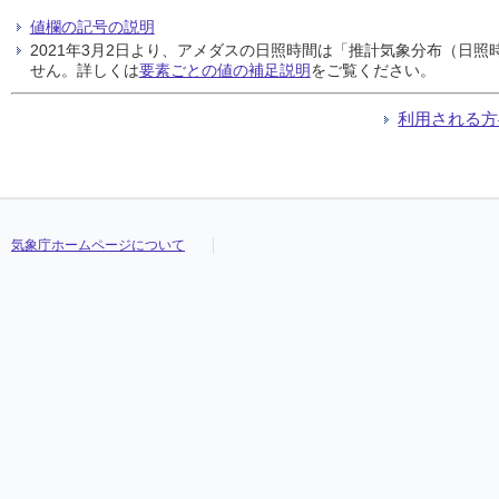
値欄の記号の説明
2021年3月2日より、アメダスの日照時間は「推計気象分布（日
せん。詳しくは
要素ごとの値の補足説明
をご覧ください。
利用される方
気象庁ホームページについて