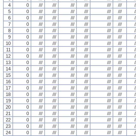
4
0
///
///
///
///
///
///
/
5
0
///
///
///
///
///
///
/
6
0
///
///
///
///
///
///
/
7
0
///
///
///
///
///
///
/
8
0
///
///
///
///
///
///
/
9
0
///
///
///
///
///
///
/
10
0
///
///
///
///
///
///
/
11
0
///
///
///
///
///
///
/
12
0
///
///
///
///
///
///
/
13
0
///
///
///
///
///
///
/
14
0
///
///
///
///
///
///
/
15
0
///
///
///
///
///
///
/
16
0
///
///
///
///
///
///
/
17
0
///
///
///
///
///
///
/
18
0
///
///
///
///
///
///
/
19
0
///
///
///
///
///
///
/
20
0
///
///
///
///
///
///
/
21
0
///
///
///
///
///
///
/
22
0
///
///
///
///
///
///
/
23
0
///
///
///
///
///
///
/
24
0
///
///
///
///
///
///
/