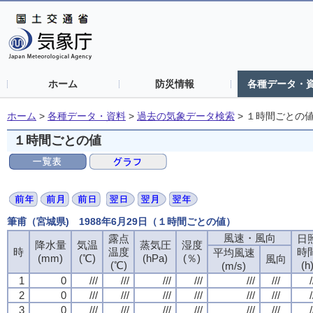
ホーム
防災情報
各種データ・
ホーム
>
各種データ・資料
>
過去の気象データ検索
>
１時間ごとの
１時間ごとの値
筆甫（宮城県) 1988年6月29日（１時間ごとの値）
風速・風向
露点
日
降水量
気温
蒸気圧
湿度
時
温度
時
平均風速
(mm)
(℃)
(hPa)
(％)
風向
(℃)
(h
(m/s)
1
0
///
///
///
///
///
///
/
2
0
///
///
///
///
///
///
/
3
0
///
///
///
///
///
///
/