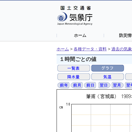
ホーム
防災情
ホーム
>
各種データ・資料
>
過去の気象
１時間ごとの値