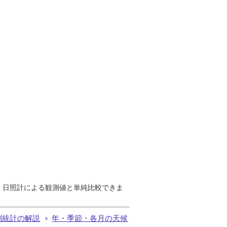
で、日照計による観測値と単純比較できま
測統計の解説
年・季節・各月の天候