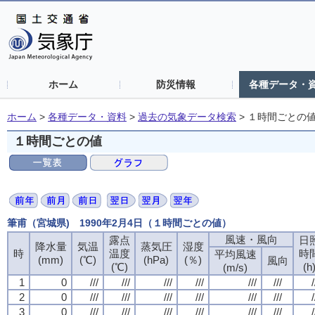
ホーム
防災情報
各種データ・
ホーム
>
各種データ・資料
>
過去の気象データ検索
>
１時間ごとの
１時間ごとの値
筆甫（宮城県) 1990年2月4日（１時間ごとの値）
風速・風向
露点
日
降水量
気温
蒸気圧
湿度
時
温度
時
平均風速
(mm)
(℃)
(hPa)
(％)
風向
(℃)
(h
(m/s)
1
0
///
///
///
///
///
///
/
2
0
///
///
///
///
///
///
/
3
0
///
///
///
///
///
///
/