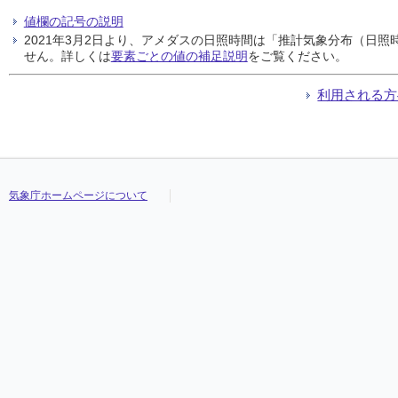
値欄の記号の説明
2021年3月2日より、アメダスの日照時間は「推計気象分布（日
せん。詳しくは
要素ごとの値の補足説明
をご覧ください。
利用される方
気象庁ホームページについて