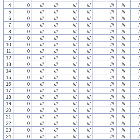
4
0
///
///
///
///
///
///
/
5
0
///
///
///
///
///
///
/
6
0
///
///
///
///
///
///
/
7
0
///
///
///
///
///
///
/
8
0
///
///
///
///
///
///
/
9
0
///
///
///
///
///
///
/
10
0
///
///
///
///
///
///
/
11
0
///
///
///
///
///
///
/
12
0
///
///
///
///
///
///
/
13
0
///
///
///
///
///
///
/
14
0
///
///
///
///
///
///
/
15
0
///
///
///
///
///
///
/
16
0
///
///
///
///
///
///
/
17
0
///
///
///
///
///
///
/
18
0
///
///
///
///
///
///
/
19
0
///
///
///
///
///
///
/
20
0
///
///
///
///
///
///
/
21
0
///
///
///
///
///
///
/
22
0
///
///
///
///
///
///
/
23
0
///
///
///
///
///
///
/
24
0
///
///
///
///
///
///
/