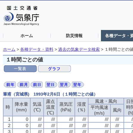
ホーム
防災情報
各種データ・
ホーム
>
各種データ・資料
>
過去の気象データ検索
>
１時間ごとの
１時間ごとの値
筆甫（宮城県) 1993年2月6日（１時間ごとの値）
風速・風向
露点
日
降水量
気温
蒸気圧
湿度
時
温度
時
平均風速
(mm)
(℃)
(hPa)
(％)
風向
(℃)
(h
(m/s)
1
0
///
///
///
///
///
///
/
2
0
///
///
///
///
///
///
/
3
0
///
///
///
///
///
///
/