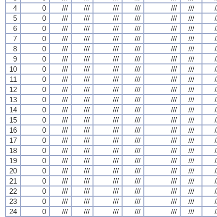
4
0
///
///
///
///
///
///
/
5
0
///
///
///
///
///
///
/
6
0
///
///
///
///
///
///
/
7
0
///
///
///
///
///
///
/
8
0
///
///
///
///
///
///
/
9
0
///
///
///
///
///
///
/
10
0
///
///
///
///
///
///
/
11
0
///
///
///
///
///
///
/
12
0
///
///
///
///
///
///
/
13
0
///
///
///
///
///
///
/
14
0
///
///
///
///
///
///
/
15
0
///
///
///
///
///
///
/
16
0
///
///
///
///
///
///
/
17
0
///
///
///
///
///
///
/
18
0
///
///
///
///
///
///
/
19
0
///
///
///
///
///
///
/
20
0
///
///
///
///
///
///
/
21
0
///
///
///
///
///
///
/
22
0
///
///
///
///
///
///
/
23
0
///
///
///
///
///
///
/
24
0
///
///
///
///
///
///
/