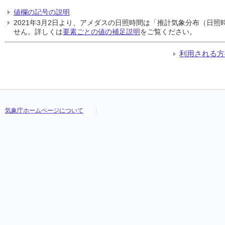
値欄の記号の説明
2021年3月2日より、アメダスの日照時間は「推計気象分布（日
せん。詳しくは
要素ごとの値の補足説明
をご覧ください。
利用される方
気象庁ホームページについて