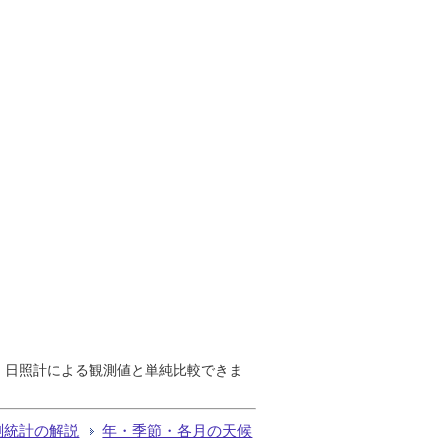
で、日照計による観測値と単純比較できま
測統計の解説
年・季節・各月の天候