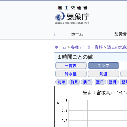
ホーム
防災情
ホーム
>
各種データ・資料
>
過去の気象
１時間ごとの値