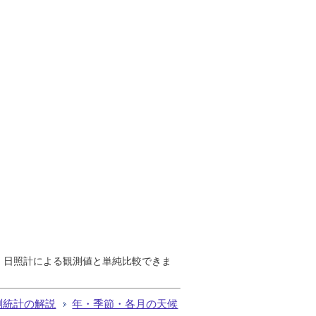
で、日照計による観測値と単純比較できま
測統計の解説
年・季節・各月の天候