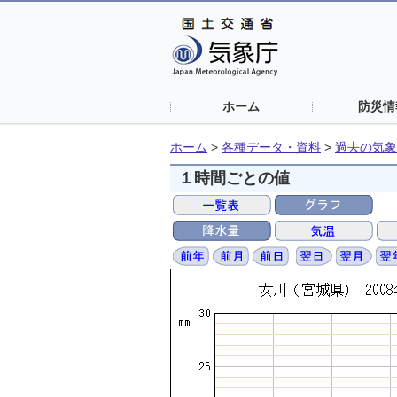
ホーム
防災情
ホーム
>
各種データ・資料
>
過去の気象
１時間ごとの値