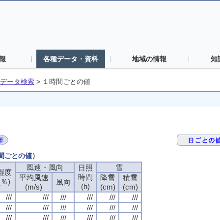
報
各種データ・資料
地域の情報
知
データ検索
>
１時間ごとの値
時間ごとの値）
風速・風向
雪
日照
湿度
時間
平均風速
降雪
積雪
(％)
風向
(h)
(m/s)
(cm)
(cm)
///
///
///
///
///
///
///
///
///
///
///
///
///
///
///
///
///
///