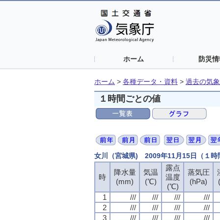
ホーム
防災情
ホーム
>
各種データ・資料
>
過去の気象
１時間ごとの値
女川（宮城県) 2009年11月15日（１
露点
降水量
気温
蒸気圧
時
温度
(mm)
(℃)
(hPa)
(℃)
1
///
///
///
///
2
///
///
///
///
3
///
///
///
///