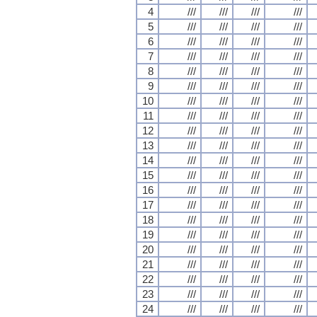
4
///
///
///
///
5
///
///
///
///
6
///
///
///
///
7
///
///
///
///
8
///
///
///
///
9
///
///
///
///
10
///
///
///
///
11
///
///
///
///
12
///
///
///
///
13
///
///
///
///
14
///
///
///
///
15
///
///
///
///
16
///
///
///
///
17
///
///
///
///
18
///
///
///
///
19
///
///
///
///
20
///
///
///
///
21
///
///
///
///
22
///
///
///
///
23
///
///
///
///
24
///
///
///
///