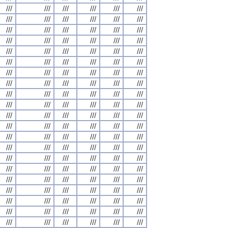
///
///
///
///
///
///
///
///
///
///
///
///
///
///
///
///
///
///
///
///
///
///
///
///
///
///
///
///
///
///
///
///
///
///
///
///
///
///
///
///
///
///
///
///
///
///
///
///
///
///
///
///
///
///
///
///
///
///
///
///
///
///
///
///
///
///
///
///
///
///
///
///
///
///
///
///
///
///
///
///
///
///
///
///
///
///
///
///
///
///
///
///
///
///
///
///
///
///
///
///
///
///
///
///
///
///
///
///
///
///
///
///
///
///
///
///
///
///
///
///
///
///
///
///
///
///