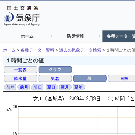
ホーム
防災情報
各種データ・
ホーム
>
各種データ・資料
>
過去の気象データ検索
>
１時間ごとの
１時間ごとの値