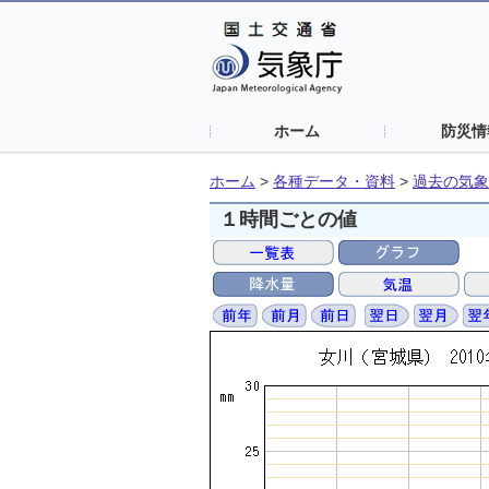
ホーム
防災情
ホーム
>
各種データ・資料
>
過去の気象
１時間ごとの値