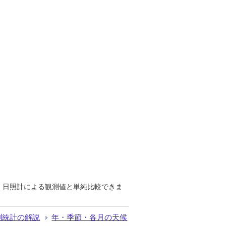
で、日照計による観測値と単純比較できま
測統計の解説
年・季節・各月の天候