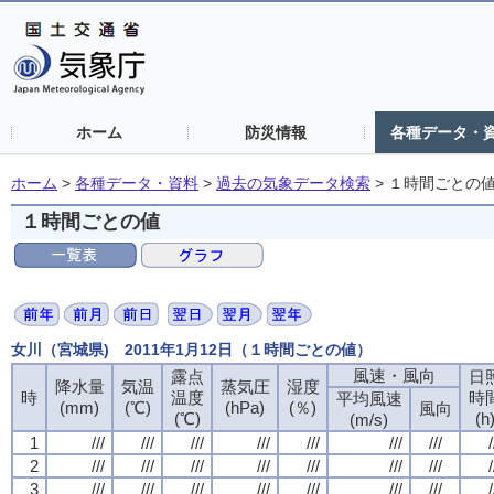
ホーム
防災情報
各種データ・
ホーム
>
各種データ・資料
>
過去の気象データ検索
>
１時間ごとの
１時間ごとの値
女川（宮城県) 2011年1月12日（１時間ごとの値）
風速・風向
露点
日
降水量
気温
蒸気圧
湿度
時
温度
時
平均風速
(mm)
(℃)
(hPa)
(％)
風向
(℃)
(h
(m/s)
1
///
///
///
///
///
///
///
/
2
///
///
///
///
///
///
///
/
3
///
///
///
///
///
///
///
/