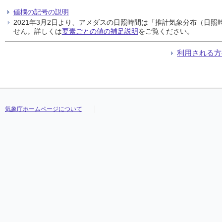
値欄の記号の説明
2021年3月2日より、アメダスの日照時間は「推計気象分布（日
せん。詳しくは
要素ごとの値の補足説明
をご覧ください。
利用される方
気象庁ホームページについて