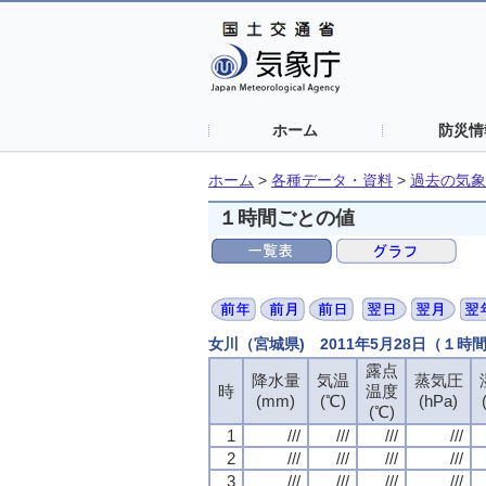
ホーム
防災情
ホーム
>
各種データ・資料
>
過去の気象
１時間ごとの値
女川（宮城県) 2011年5月28日（１時
露点
露点
露点
露点
降水量
降水量
降水量
降水量
気温
気温
気温
気温
蒸気圧
蒸気圧
蒸気圧
蒸気圧
時
時
時
時
温度
温度
温度
温度
(mm)
(mm)
(mm)
(mm)
(℃)
(℃)
(℃)
(℃)
(hPa)
(hPa)
(hPa)
(hPa)
(℃)
(℃)
(℃)
(℃)
1
1
1
1
///
///
///
///
///
///
///
///
///
///
///
///
///
///
///
///
2
2
2
2
///
///
///
///
///
///
///
///
///
///
///
///
///
///
///
///
3
3
3
3
///
///
///
///
///
///
///
///
///
///
///
///
///
///
///
///