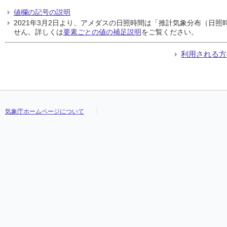
値欄の記号の説明
2021年3月2日より、アメダスの日照時間は「推計気象分布（日
せん。詳しくは
要素ごとの値の補足説明
をご覧ください。
利用される方
気象庁ホームページについて