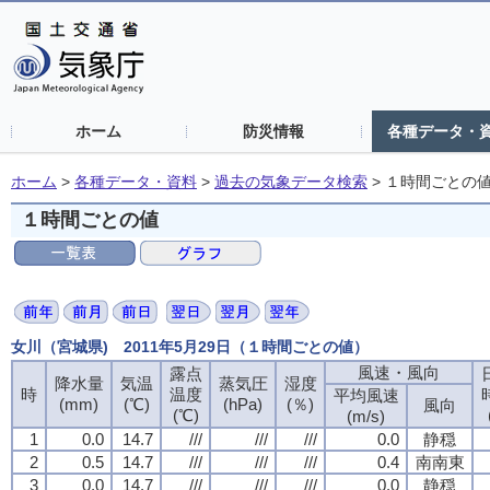
ホーム
防災情報
各種データ・
ホーム
>
各種データ・資料
>
過去の気象データ検索
>
１時間ごとの
１時間ごとの値
女川（宮城県) 2011年5月29日（１時間ごとの値）
風速・風向
露点
降水量
気温
蒸気圧
湿度
時
温度
平均風速
(mm)
(℃)
(hPa)
(％)
風向
(℃)
(m/s)
1
0.0
14.7
///
///
///
0.0
静穏
2
0.5
14.7
///
///
///
0.4
南南東
3
0.0
14.7
///
///
///
0.0
静穏