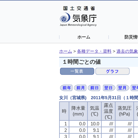
ホーム
防災情
ホーム
>
各種データ・資料
>
過去の気象
１時間ごとの値
女川（宮城県) 2011年5月31日（１時
露点
露点
露点
露点
降水量
降水量
降水量
降水量
気温
気温
気温
気温
蒸気圧
蒸気圧
蒸気圧
蒸気圧
時
時
時
時
温度
温度
温度
温度
(mm)
(mm)
(mm)
(mm)
(℃)
(℃)
(℃)
(℃)
(hPa)
(hPa)
(hPa)
(hPa)
(℃)
(℃)
(℃)
(℃)
1
1
1
1
0.0
0.0
0.0
0.0
10.0
10.0
10.0
10.0
///
///
///
///
///
///
///
///
2
2
2
2
0.0
0.0
0.0
0.0
9.1
9.1
9.1
9.1
///
///
///
///
///
///
///
///
3
3
3
3
0.0
0.0
0.0
0.0
9.1
9.1
9.1
9.1
///
///
///
///
///
///
///
///