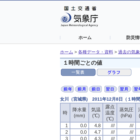
ホーム
防災情
ホーム
>
各種データ・資料
>
過去の気象
１時間ごとの値
女川（宮城県) 2011年12月8日（１時
露点
露点
露点
露点
降水量
降水量
降水量
降水量
気温
気温
気温
気温
蒸気圧
蒸気圧
蒸気圧
蒸気圧
時
時
時
時
温度
温度
温度
温度
(mm)
(mm)
(mm)
(mm)
(℃)
(℃)
(℃)
(℃)
(hPa)
(hPa)
(hPa)
(hPa)
(℃)
(℃)
(℃)
(℃)
1
1
1
1
0.0
0.0
0.0
0.0
4.8
4.8
4.8
4.8
///
///
///
///
///
///
///
///
2
2
2
2
0.0
0.0
0.0
0.0
4.7
4.7
4.7
4.7
///
///
///
///
///
///
///
///
3
3
3
3
0.0
0.0
0.0
0.0
4.3
4.3
4.3
4.3
///
///
///
///
///
///
///
///