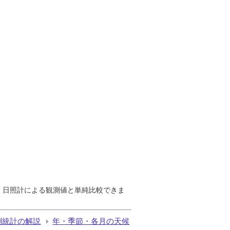
で、日照計による観測値と単純比較できま
測統計の解説
年・季節・各月の天候