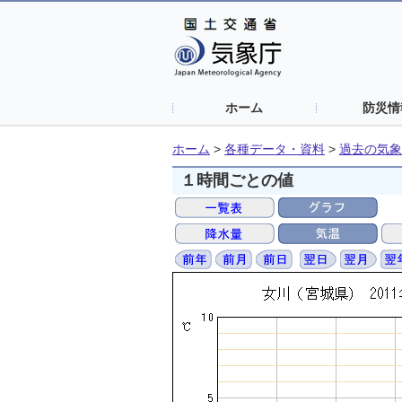
ホーム
防災情
ホーム
>
各種データ・資料
>
過去の気象
１時間ごとの値