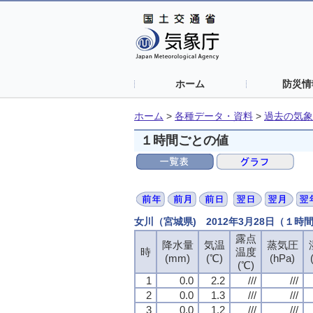
ホーム
防災情
ホーム
>
各種データ・資料
>
過去の気象
１時間ごとの値
女川（宮城県) 2012年3月28日（１時
露点
降水量
気温
蒸気圧
時
温度
(mm)
(℃)
(hPa)
(℃)
1
0.0
2.2
///
///
2
0.0
1.3
///
///
3
0.0
1.2
///
///