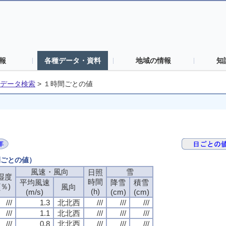
報
各種データ・資料
地域の情報
知
データ検索
>
１時間ごとの値
間ごとの値）
風速・風向
雪
日照
湿度
時間
平均風速
降雪
積雪
(％)
風向
(h)
(m/s)
(cm)
(cm)
///
1.3
北北西
///
///
///
///
1.1
北北西
///
///
///
///
0.8
北北西
///
///
///