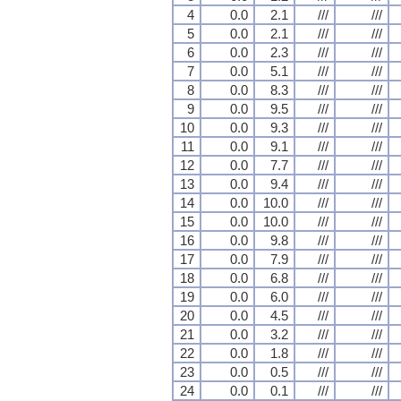
4
0.0
2.1
///
///
5
0.0
2.1
///
///
6
0.0
2.3
///
///
7
0.0
5.1
///
///
8
0.0
8.3
///
///
9
0.0
9.5
///
///
10
0.0
9.3
///
///
11
0.0
9.1
///
///
12
0.0
7.7
///
///
13
0.0
9.4
///
///
14
0.0
10.0
///
///
15
0.0
10.0
///
///
16
0.0
9.8
///
///
17
0.0
7.9
///
///
18
0.0
6.8
///
///
19
0.0
6.0
///
///
20
0.0
4.5
///
///
21
0.0
3.2
///
///
22
0.0
1.8
///
///
23
0.0
0.5
///
///
24
0.0
0.1
///
///